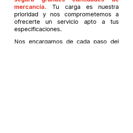
mercancía.
Tu carga es nuestra
prioridad y nos comprometemos a
ofrecerte un servicio apto a tus
especificaciones.
Nos encargamos de cada paso del
proceso de transporte, desde la
recolección hasta la entrega,
garantizando la seguridad y el cuidado
de tu carga en todo momento.
Contáctanos hoy mismo y descubre la
tranquilidad de saber que tus
productos están en manos confiables
y expertas.